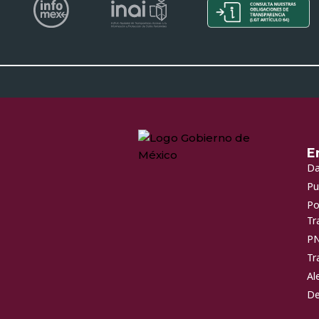
E
Da
Pu
Po
Tr
P
Tr
Al
De