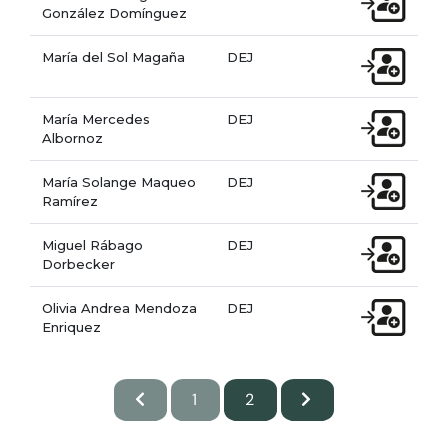
González Domínguez
María del Sol Magaña
DEJ
María Mercedes
DEJ
Albornoz
María Solange Maqueo
DEJ
Ramírez
Miguel Rábago
DEJ
Dorbecker
Olivia Andrea Mendoza
DEJ
Enriquez
1
2