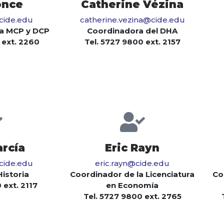
once
Catherine Vézina
cide.edu
catherine.vezina@cide.edu
la MCP y DCP
Coordinadora del DHA
 ext. 2260
Tel. 5727 9800 ext. 2157
arcía
Eric Rayn
@cide.edu
eric.rayn@cide.edu
Historia
Coordinador de la Licenciatura
Co
 ext. 2117
en Economía
Tel. 5727 9800 ext. 2765