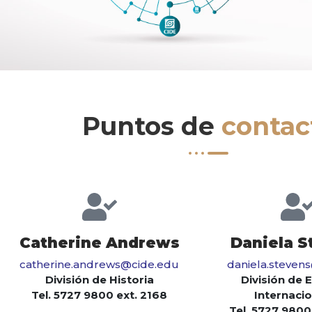
Puntos de
contac
Catherine Andrews
Daniela S
catherine.andrews@cide.edu
daniela.steven
División de Historia
División de 
Tel. 5727 9800 ext. 2168
Internaci
Tel. 5727 9800