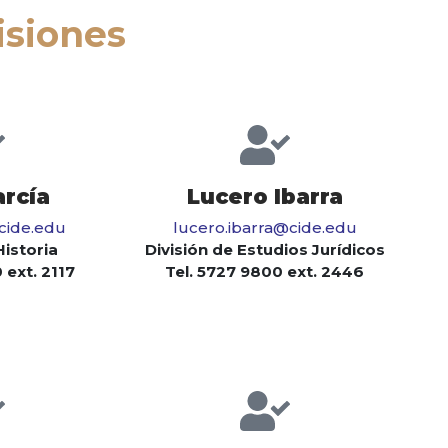
isiones
arcía
Lucero Ibarra
@cide.edu
lucero.ibarra@cide.edu
Historia
División de Estudios Jurídicos
 ext. 2117
Tel. 5727 9800 ext. 2446