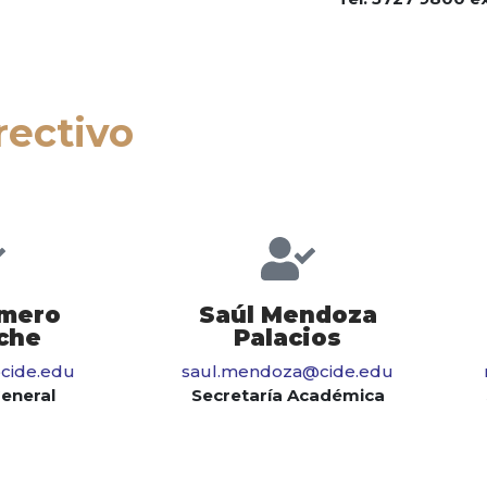
rectivo
omero
Saúl Mendoza
che
Palacios
cide.edu
saul.mendoza@cide.edu
General
Secretaría Académica