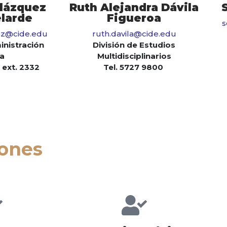
lázquez
Ruth Alejandra Dávila
larde
Figueroa
s
ez@cide.edu
ruth.davila@cide.edu
inistración
División de Estudios
ca
Multidisciplinarios
 ext. 2332
Tel. 5727 9800
iones