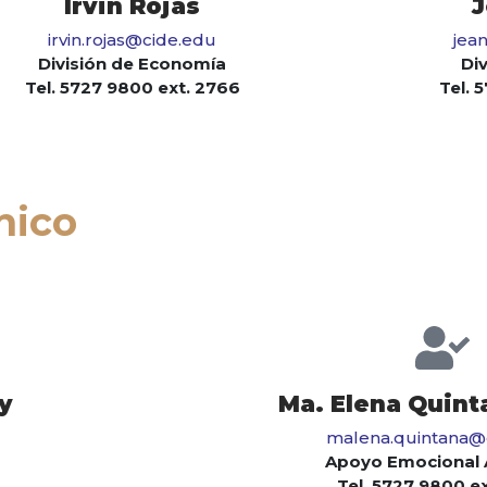
Irvin Rojas
J
irvin.rojas@cide.edu
jea
División de Economía
Div
Tel. 5727 9800 ext. 2766
Tel. 
nico
y
Ma. Elena Quint
malena.quintana@
Apoyo Emocional
Tel. 5727 9800 ex