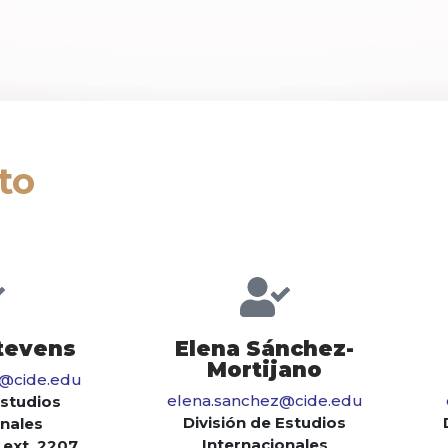
to
tevens
Elena Sánchez-
Mortijano
s@cide.edu
elena.sanchez@cide.edu
Estudios
División de Estudios
onales
Internacionales
 ext. 2207