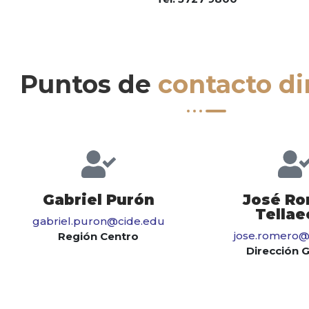
Puntos de
contacto di
Gabriel Purón
José R
Tellae
gabriel.puron@cide.edu
jose.romero@
Región Centro
Dirección 