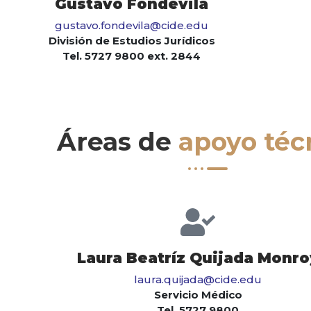
Gustavo Fondevila
gustavo.fondevila@cide.edu
División de Estudios Jurídicos
Tel. 5727 9800 ext. 2844
Áreas de
apoyo téc
Laura Beatríz Quijada Monro
laura.quijada@cide.edu
Servicio Médico
Tel. 5727 9800