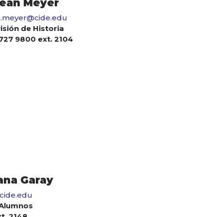
ean Meyer
n.meyer@cide.edu
isión de Historia
5727 9800 ext. 2104
ana Garay
cide.edu
 Alumnos
t. 2148