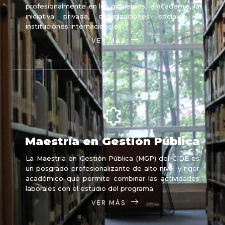
profesionalmente en los gobiernos, la academia, la
iniciativa privada, organizaciones sociales e
instituciones internacionales.
VER MÁS
Maestría en Gestión Pública
La Maestría en Gestión Pública (MGP) del CIDE es
un posgrado profesionalizante de alto nivel y rigor
académico que permite combinar las actividades
laborales con el estudio del programa.
VER MÁS