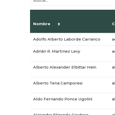
Nombre
C
Adolfo Alberto Laborde Carranco
a
Adrián R. Martínez Levy
a
Alberto Alexander Elbittar Hein
a
Alberto Tena Camporesi
a
Aldo Fernando Ponce Ugolini
a
Alejandra Elizondo Cordero
a