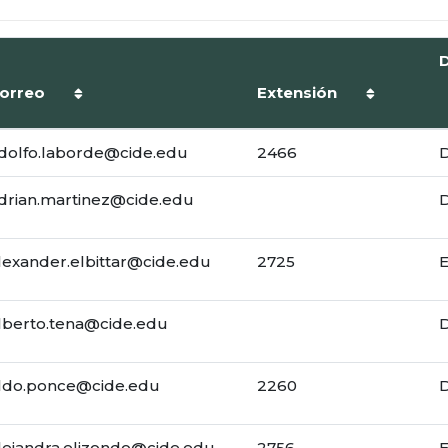
orreo
Extensión
dolfo.laborde@cide.edu
2466
drian.martinez@cide.edu
lexander.elbittar@cide.edu
2725
lberto.tena@cide.edu
ldo.ponce@cide.edu
2260
lejandra.elizondo@cide.edu
2756