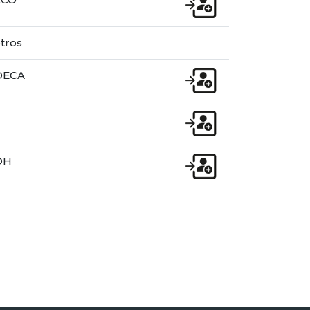
tros
DECA
DH