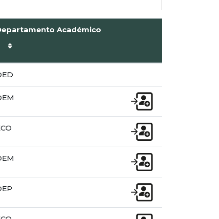
Departamento Académico
DED
DEM
ECO
DEM
DEP
ECO