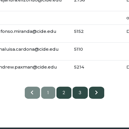
o
lfonso.miranda@cide.edu
5152
naluisa.cardona@cide.edu
5110
ndrew.paxman@cide.edu
5214
1
2
3