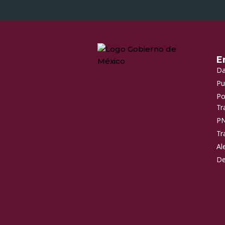
E
Da
Pu
Po
Tr
P
Tr
Al
De