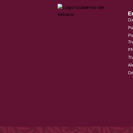
E
Da
Pu
Po
Tr
P
Tr
Al
De