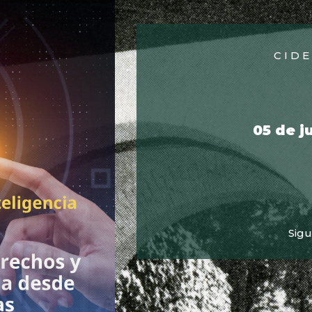
CID
05 de j
Sigu