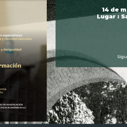
14 de m
Lugar : S
Sigu