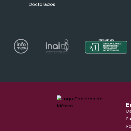
Doctorados
E
Da
Pu
Po