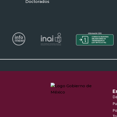
Doctorados
E
Da
Pu
Po
Tr