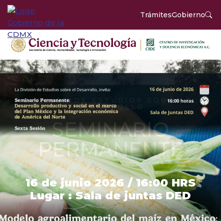
Trámites
Gobierno
DIVISIÓN DE ESTUDIOS SOBRE EL
DESARROLLO
SEMINARIO
PERMANENTE
16 de junio 2026 / 16:00 HRS
Lugar : Sala de juntas DED
INFORMES: