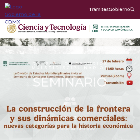
Trámites
Gobierno
DIVISIÓN DE ESTUDIOS
MULSTIDISCIPLINARIOS
SEMINARIO
PONENTES:
Araceli Almaraz Alvarado