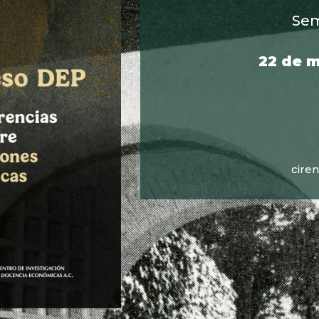
Sem
22 de m
cire