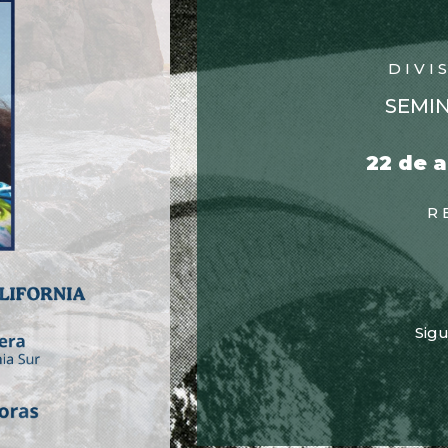
DIVI
SEMI
22 de a
R
Sigu