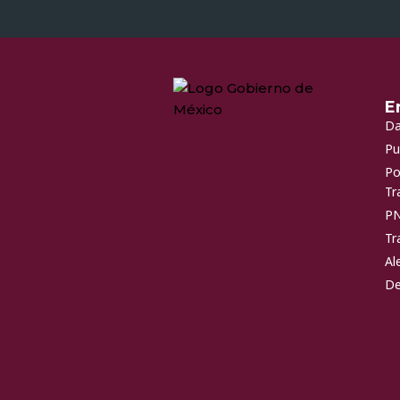
E
Da
Pu
Po
Tr
P
Tr
Al
De