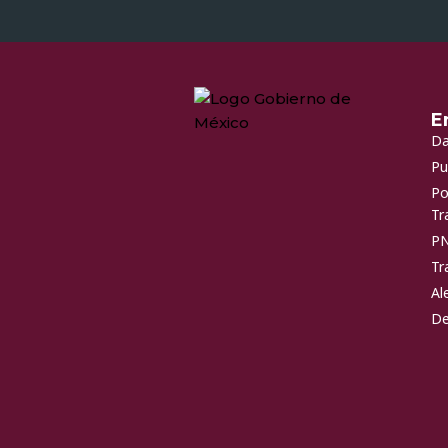
E
Da
Pu
Po
Tr
P
Tr
Al
De