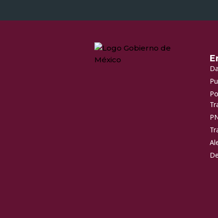
E
Da
Pu
Po
Tr
P
Tr
Al
De