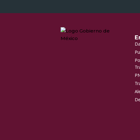
E
Da
Pu
Po
Tr
P
Tr
Al
De