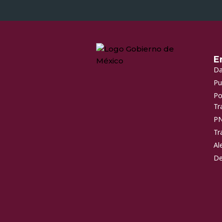
E
Da
Pu
Po
Tr
P
Tr
Al
De