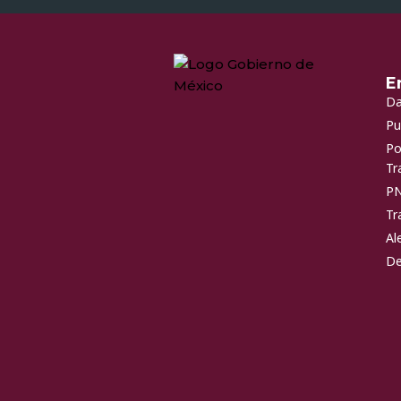
E
Da
Pu
Po
Tr
P
Tr
Al
De