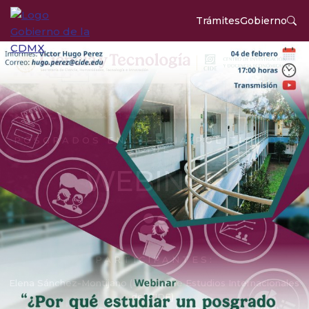
Trámites
Gobierno
POSGRADOS EN CIENCIA POLÍTICA DEL
CIDE
WEBINAR
PARTICIPANTES:
Elena Sánchez-Montijano (División de Estudios Internacionales
del CIDE)