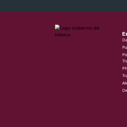
E
Da
Pu
Po
Tr
P
Tr
Al
De