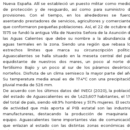
Nueva España. Allí se estableció un puesto militar como medi
de protección y de resguardo, así como para suministro 
provisiones. Con el tiempo, en los alrededores se fuer
asentando prestadores de servicios, agricultores y comerciant
que conformaron pequeñas poblaciones. Así, el 22 de octubre 
1575 se fundó la antigua Villa de Nuestra Señora de la Asunción 
las Aguas Calientes que debe su nombre a la abundancia 
aguas termales en la zona. Siendo una región que rebasa l
estrechos límites que marca su circunscripción polític
Aguascalientes se halla situado en la meseta central del paí
equidistante de nuestros dos mares, un poco al norte d
fertilísimo Bajío y un poco al sur de los páramos desértic
norteños. Disfruta de un clima semiseco la mayor parte del añ
Su temperatura media anual es de 17.4°C con una precipitaci
pluvial media de 526 mm.
De acuerdo con los últimos datos del INEGI (2020), la poblaci
del estado de Aguascalientes es de 1,425,607 habitantes, el 1.
del total de país, siendo 48.9% hombres y 51.1% mujeres. El sect
de actividad que más aporta al PIB estatal son las industri
manufactureras, destacando la producción de maquinaria
equipo. Aguascalientes tiene importantes vías de comunicaci
que enlazan al estado con las distintas zonas económicas d