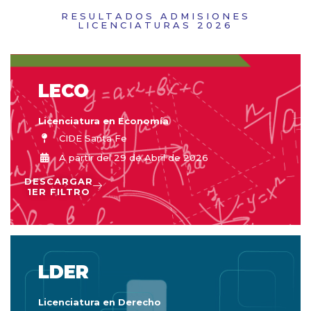
RESULTADOS ADMISIONES
LICENCIATURAS 2026
LECO
Licenciatura en Economía
CIDE Santa Fe
A partir del 29 de Abril de 2026
DESCARGAR
1ER FILTRO
LDER
Licenciatura en Derecho