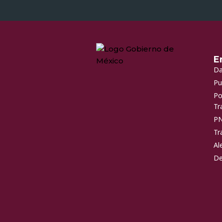
E
Da
Pu
Po
Tr
P
Tr
Al
De