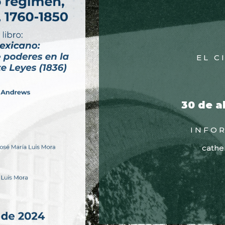
EL C
30 de a
INFOR
cathe