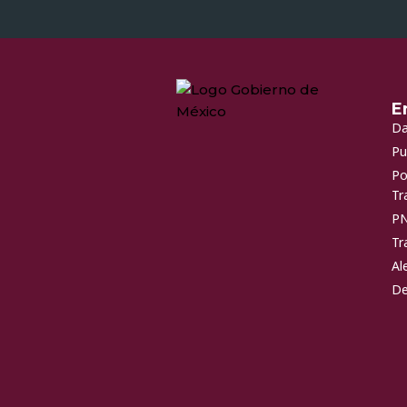
E
Da
Pu
Po
Tr
P
Tr
Al
De