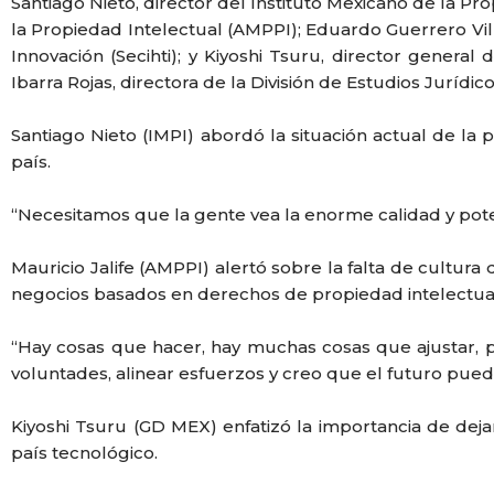
Santiago Nieto, director del Instituto Mexicano de la Pro
la Propiedad Intelectual (AMPPI); Eduardo Guerrero Vill
Innovación (Secihti); y Kiyoshi Tsuru, director gener
Ibarra Rojas, directora de la División de Estudios Juríd
Santiago Nieto (IMPI) abordó la situación actual de la
país.
“Necesitamos que la gente vea la enorme calidad y pote
Mauricio Jalife (AMPPI) alertó sobre la falta de cultur
negocios basados en derechos de propiedad intelectual,
“Hay cosas que hacer, hay muchas cosas que ajustar, p
voluntades, alinear esfuerzos y creo que el futuro pue
Kiyoshi Tsuru (GD MEX) enfatizó la importancia de dej
país tecnológico.