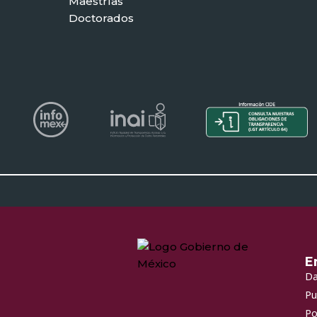
Maestrías
Doctorados
E
Da
Pu
Po