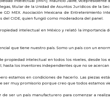
piedad Intelectual (IMPI); Mauricio Jalife, vicepresidente
egas, titular de la Unidad de Asuntos Jurídicos de la Se
al de GD MEX. Asociación Mexicana de Entretenimiento I
icos del CIDE, quien fungió como moderadora del panel.
 propiedad intelectual en México y relató la importancia
ncial que tiene nuestro país. Somo un país con un enorm
a de propiedad intelectual en todos los niveles, desde l
 hasta los inventores independientes que no se acercan 
ero estamos en condiciones de hacerlo. Las piezas están 
de ser muy promisorio porque creo que todos estamos vie
ar de ser un país manufacturero para comenzar a realizar