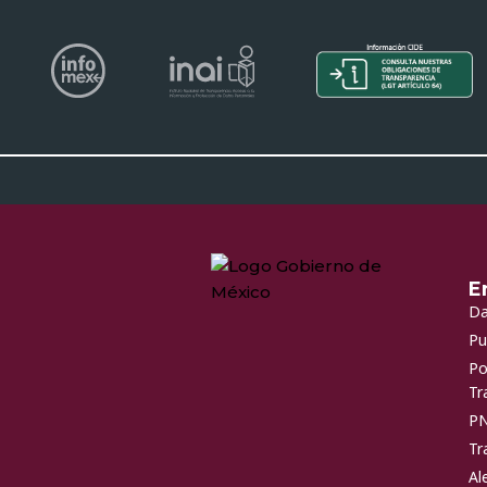
E
Da
Pu
Po
Tr
P
Tr
Al