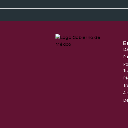
E
Da
Pu
Po
Tr
P
Tr
Al
De